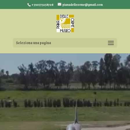
+390773258708
pianadelleorme@gmail.com
Seleziona una pagina
Video
Player